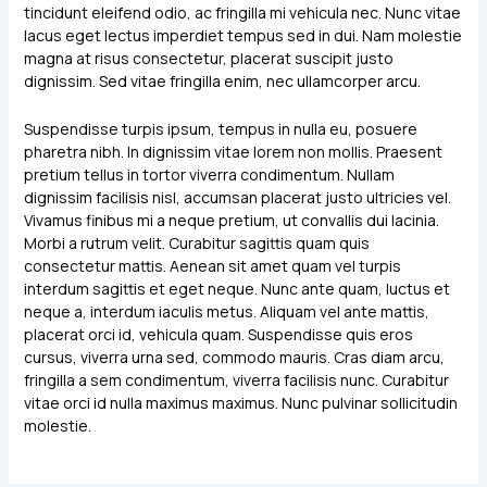
tincidunt eleifend odio, ac fringilla mi vehicula nec. Nunc vitae
lacus eget lectus imperdiet tempus sed in dui. Nam molestie
magna at risus consectetur, placerat suscipit justo
dignissim. Sed vitae fringilla enim, nec ullamcorper arcu.
Suspendisse turpis ipsum, tempus in nulla eu, posuere
pharetra nibh. In dignissim vitae lorem non mollis. Praesent
pretium tellus in tortor viverra condimentum. Nullam
dignissim facilisis nisl, accumsan placerat justo ultricies vel.
Vivamus finibus mi a neque pretium, ut convallis dui lacinia.
Morbi a rutrum velit. Curabitur sagittis quam quis
consectetur mattis. Aenean sit amet quam vel turpis
interdum sagittis et eget neque. Nunc ante quam, luctus et
neque a, interdum iaculis metus. Aliquam vel ante mattis,
placerat orci id, vehicula quam. Suspendisse quis eros
cursus, viverra urna sed, commodo mauris. Cras diam arcu,
fringilla a sem condimentum, viverra facilisis nunc. Curabitur
vitae orci id nulla maximus maximus. Nunc pulvinar sollicitudin
molestie.