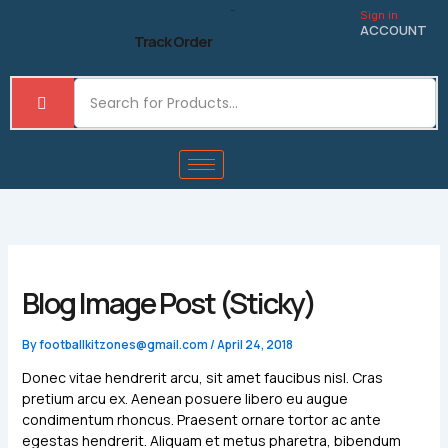
Skip
Sign in
to
ACCOUNT
Track Order
content
Blog Image Post (sticky)
By
footballkitzones@gmail.com
/
April 24, 2018
Donec vitae hendrerit arcu, sit amet faucibus nisl. Cras
pretium arcu ex. Aenean posuere libero eu augue
condimentum rhoncus. Praesent ornare tortor ac ante
egestas hendrerit. Aliquam et metus pharetra, bibendum